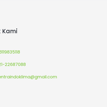
k Kami
8119835118
21-22687088
entraindoklima@gmail.com