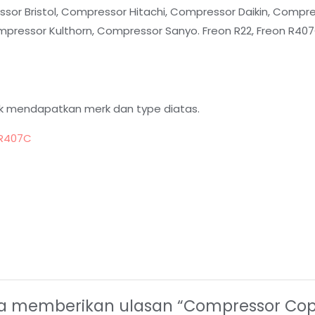
sor Bristol, Compressor Hitachi, Compressor Daikin, Comp
ressor Kulthorn, Compressor Sanyo. Freon R22, Freon R407C
k mendapatkan merk dan type diatas.
 R407C
a memberikan ulasan “Compressor Cop