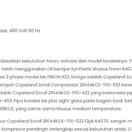
se, 460 Volt 60 Hz
berdasarkan kebutuhan freon, voltase dan model koneksinya
telah menggunakan Oli bertipe Synthetic khusus Freon R4
e 3 phase model las FREON R22. Ketiga adalah Copeland Sc
Keempat Copeland Scroll Compressor ZR144KCE-TFD-551 konek
adalah Copeland Scroll ZR144KCE-TFD-422 yang berkoneksi 
55 Pipa koneksi las plus sight glass pada bagian bodi. K
108KCE, yang sama-sama khusus medium temperature.
sor Copeland Scroll ZR144KCE-TFD-522 12pk R407C sangat m
kompresor pendingin terlengkap sesuai kebutuhan anda. C