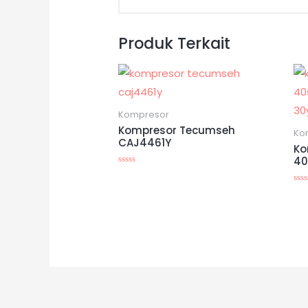
Produk Terkait
Kompresor
Kompresor Tecumseh
Ko
CAJ4461Y
Ko
40
Dinilai
0
dari
Din
5
0
dar
5