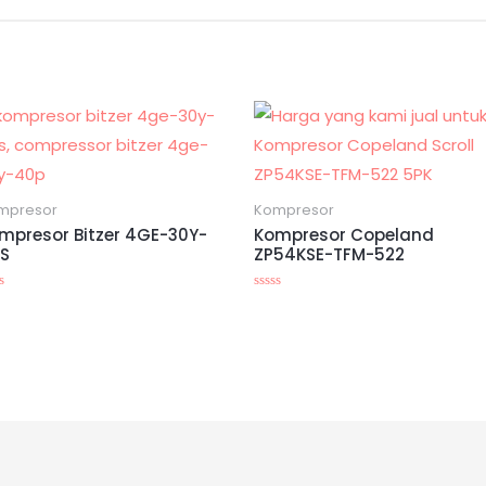
mpresor
Kompresor
mpresor Bitzer 4GE-30Y-
Kompresor Copeland
S
ZP54KSE-TFM-522
ilai
Dinilai
0
i
dari
5