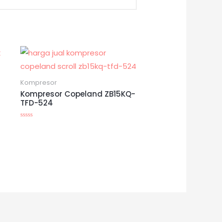
Kompresor
Kompresor Copeland ZB15KQ-
TFD-524
Dinilai
0
dari
5