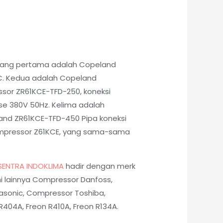
. Yang pertama adalah Copeland
C. Kedua adalah Copeland
sor ZR61KCE-TFD-250, koneksi
se 380V 50Hz. Kelima adalah
and ZR61KCE-TFD-450 Pipa koneksi
Compressor Z61KCE, yang sama-sama
SENTRA INDOKLIMA
hadir dengan merk
i lainnya Compressor Danfoss,
asonic, Compressor Toshiba,
404A, Freon R410A, Freon R134A.