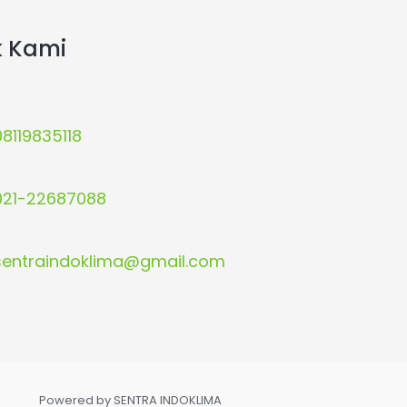
k Kami
08119835118
021-22687088
sentraindoklima@gmail.com
Powered by SENTRA INDOKLIMA