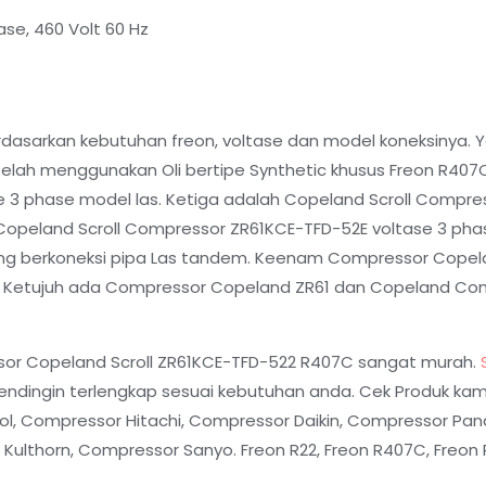
se, 460 Volt 60 Hz
berdasarkan kebutuhan freon, voltase dan model koneksinya
elah menggunakan Oli bertipe Synthetic khusus Freon R407
 3 phase model las. Ketiga adalah Copeland Scroll Compres
Copeland Scroll Compressor ZR61KCE-TFD-52E voltase 3 pha
ang berkoneksi pipa Las tandem. Keenam Compressor Copel
odi. Ketujuh ada Compressor Copeland ZR61 dan Copeland 
sor Copeland Scroll ZR61KCE-TFD-522 R407C sangat murah.
ndingin terlengkap sesuai kebutuhan anda. Cek Produk kam
ol, Compressor Hitachi, Compressor Daikin, Compressor Pan
lthorn, Compressor Sanyo. Freon R22, Freon R407C, Freon R