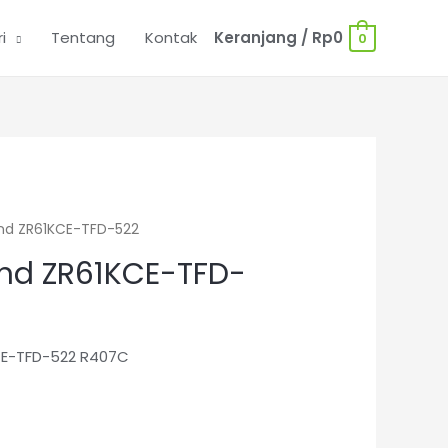
i
Tentang
Kontak
Keranjang
/
Rp
0
0
nd ZR61KCE-TFD-522
nd ZR61KCE-TFD-
E-TFD-522 R407C