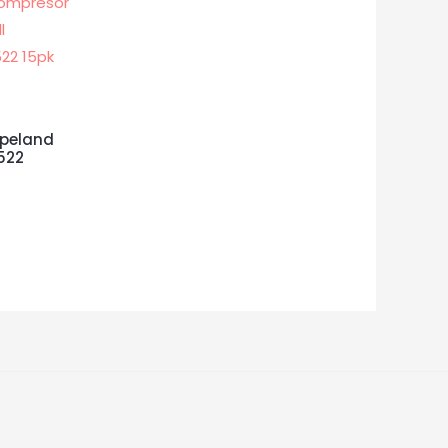
peland
522