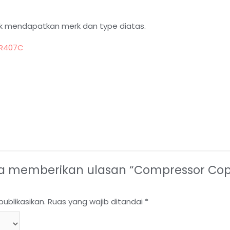
k mendapatkan merk dan type diatas.
 R407C
a memberikan ulasan “Compressor Cop
ublikasikan.
Ruas yang wajib ditandai
*