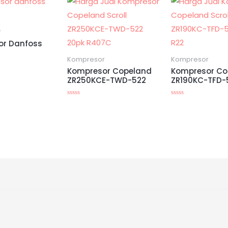
r
or Danfoss
Kompresor
Kompresor
Kompresor Copeland
Kompresor Co
ZR250KCE-TWD-522
ZR190KC-TFD-
Dinilai
Dinilai
0
0
dari
dari
5
5