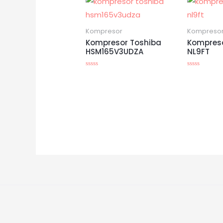
Kompresor
Kompreso
Kompresor Toshiba
Kompres
HSM165V3UDZA
NL9FT
Dinilai
Dinilai
0
0
dari
dari
5
5