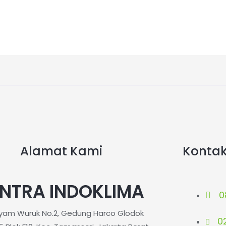
0
dari
5
Alamat Kami
Konta
NTRA INDOKLIMA
0
ayam Wuruk No.2, Gedung Harco Glodok
0