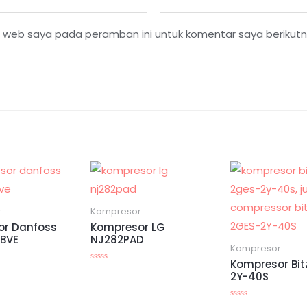
s web saya pada peramban ini untuk komentar saya berikutn
r
Kompresor
or Danfoss
Kompresor LG
BVE
NJ282PAD
Kompresor
Kompresor Bit
Dinilai
2Y-40S
0
dari
5
Dinilai