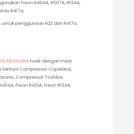
unakan freon R404A, R507A, R134A,
tau R417a.
s untuk penggunaan R22 dan R417a.
RA INDOKLIMA
hadir dengan merk
i lainnya Compressor Copeland,
asonic, Compressor Toshiba,
404A, Freon R410A, Freon R134A.