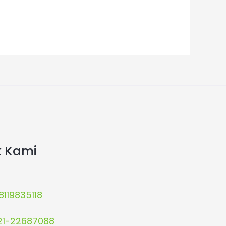
k Kami
8119835118
21-22687088