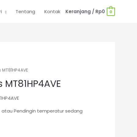
i
Tentang
Kontak
Keranjang
/
Rp
0
0
s MT81HP4AVE
s MT81HP4AVE
1HP4AVE
) atau Pendingin temperatur sedang