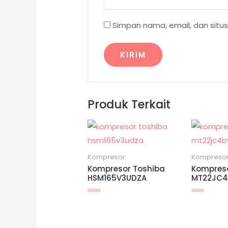
Simpan nama, email, dan situ
Produk Terkait
Kompresor
Kompreso
Kompresor Toshiba
Kompres
HSM165V3UDZA
MT22JC4
Dinilai
Dinilai
0
0
dari
dari
5
5