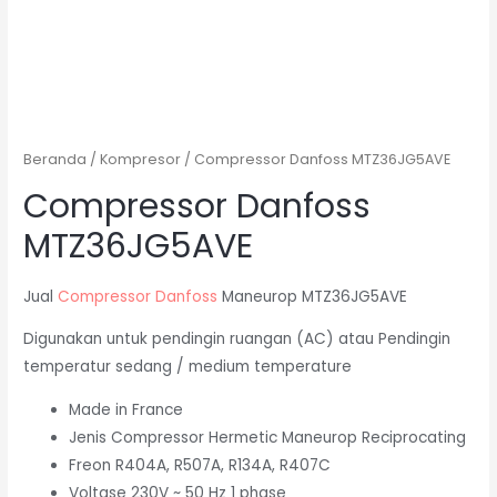
Beranda
/
Kompresor
/ Compressor Danfoss MTZ36JG5AVE
Compressor Danfoss
MTZ36JG5AVE
Jual
Compressor Danfoss
Maneurop MTZ36JG5AVE
Digunakan untuk pendingin ruangan (AC) atau Pendingin
temperatur sedang / medium temperature
Made in France
Jenis Compressor Hermetic Maneurop Reciprocating
Freon R404A, R507A, R134A, R407C
Voltase 230V ~ 50 Hz 1 phase