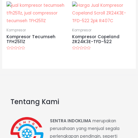
5
Kompresor
Kompresor
Kompresor Tecumseh
Kompresor Copeland
TFH2511Z
ZR24K3E-TFD-522
Dinilai
Dinilai
0
0
dari
dari
5
5
Tentang Kami
SENTRA INDOKLIMA
merupakan
perusahaan yang menjual segala
perlengkapan pendingin, seperti