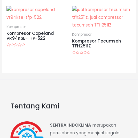
0
dari
5
Kompresor
Kompresor Copeland
Kompresor
VR94KSE-TFP-522
Kompresor Tecumseh
TFH2511Z
Dinilai
0
dari
Dinilai
5
0
dari
5
Tentang Kami
SENTRA INDOKLIMA
merupakan
perusahaan yang menjual segala