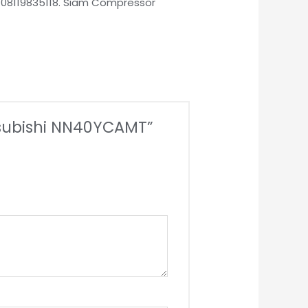
 08119835118. Siam Compressor
subishi NN40YCAMT”