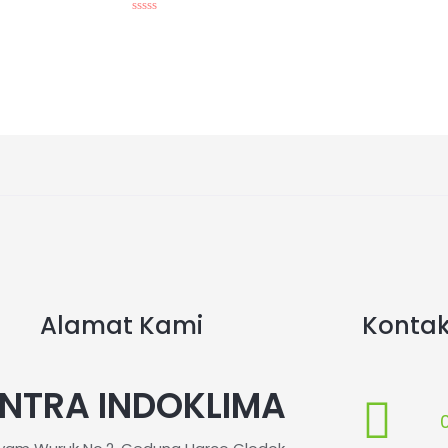
5
Dinilai
0
dari
5
Alamat Kami
Konta
NTRA INDOKLIMA