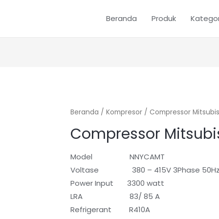
Beranda
Produk
Kategor
Beranda
/
Kompresor
/ Compressor Mitsubi
Compressor Mitsub
Model NNYCAMT
Voltase 380 – 415V 3Phase 50H
Power Input 3300 watt
LRA 83/ 85 A
Refrigerant R410A