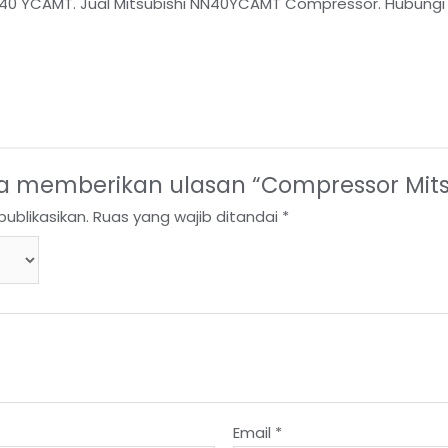
40 YCAMT. Jual Mitsubishi NN40YCAMT Compressor. Hubungi
a memberikan ulasan “Compressor Mit
ublikasikan.
Ruas yang wajib ditandai
*
Email
*