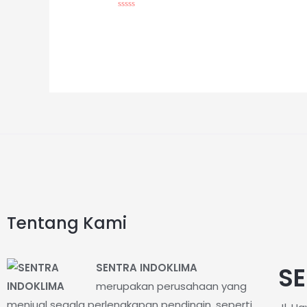
0
dari
Dinilai
5
0
dari
5
Tentang Kami
SENTRA INDOKLIMA
SE
merupakan perusahaan yang
menjual segala perlengkapan pendingin, seperti