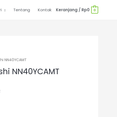
i
Tentang
Kontak
Keranjang
/
Rp
0
0
shi NN40YCAMT
ishi NN40YCAMT
z