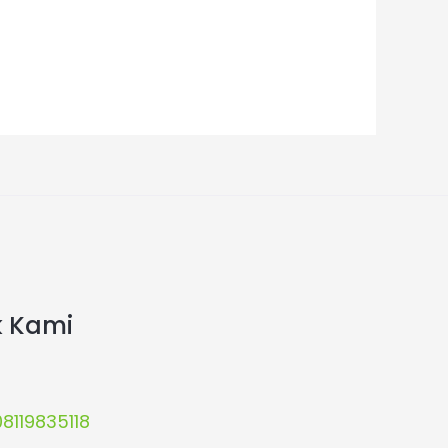
k Kami
08119835118