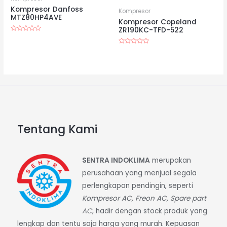
Kompresor Danfoss
Kompresor
MTZ80HP4AVE
Kompresor Copeland
ZR190KC-TFD-522
Dinilai
0
dari
Dinilai
5
0
dari
5
Tentang Kami
SENTRA INDOKLIMA
merupakan
perusahaan yang menjual segala
perlengkapan pendingin, seperti
Kompresor AC, Freon AC, Spare part
AC
, hadir dengan stock produk yang
lengkap dan tentu saja harga yang murah. Kepuasan