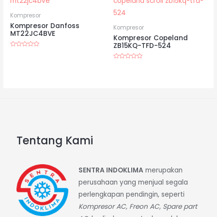
Kompresor
Kompresor Danfoss
Kompresor
MT22JC4BVE
Kompresor Copeland
ZB15KQ-TFD-524
Dinilai
0
dari
Dinilai
5
0
dari
5
Tentang Kami
SENTRA INDOKLIMA
merupakan
perusahaan yang menjual segala
perlengkapan pendingin, seperti
Kompresor AC, Freon AC, Spare part