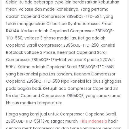
Selain itu ada beberapa type lain berdasarkan kebutuhan
freon, voltase dan model koneksinya. Yang pertama
adalah Copeland Compressor ZB95KQE-TFD-524 yang
telah menggunakan Oli bertipe Synthetic khusus Freon
R404A. Kedua adalah Copeland Compressor ZB95KQE-
TFD-550, voltase 3 phase model las. Ketiga adalah
Copeland Scroll Compressor ZB95KQE-TFD-250, koneksi
Rotalock voltase 3 Phase. Keempat Copeland Scroll
Compressor ZB95KQE-TF5-524 voltase 3 phase 220Volt
50Hz. Kelima adalah Copeland Scroll ZB95KQE-TFD-558
yang berkoneksi pipa Las tandem. Keenam Compressor
Copeland ZB95KQ-TFD-550 Pipa koneksi las plus sightglass
pada bagian bodi. Ketujuh ada Compressor Copeland ZB
95 dan Copeland Compressor ZB95KQE, yang sama-sama
khusus medium temperature.
Harga yang kami jual untuk Compressor Copeland Scroll
ZB95KQE-TFD-551 13PK sangat murah.
Tiris Indonesia
hadir
dengan merk kompresor ac dan type kompresor pendingin