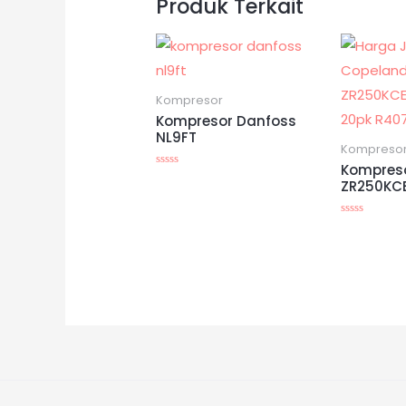
Produk Terkait
Kompresor
Kompresor Danfoss
NL9FT
Kompreso
Kompres
Dinilai
ZR250KC
0
dari
5
Dinilai
0
dari
5