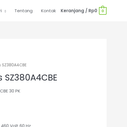
i
Tentang
Kontak
Keranjang
/
Rp
0
0
s SZ380A4CBE
s SZ380A4CBE
CBE 30 PK
 460 Volt 60 Hz