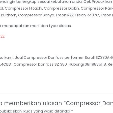
ndingin terlengkap sesuai kebutuhan anda. Cek Produk kam
ol, Compressor Hitachi, Compressor Daikin, Compressor Pan
lthorn, Compressor Sanyo. Freon R22, Freon R407C, Freon R
k mendapatkan merk dan type diatas.
R22
o kami. Jual Compressor Danfoss performer Scroll SZ380A4C
CBB, Compressor Danfoss SZ 380. Hubungi 08119835118. Re
a memberikan ulasan “Compressor Dan
ublikasikan.
Ruas yang wajib ditandai
*