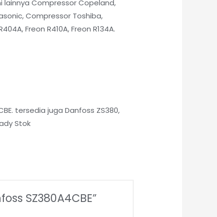
i lainnya Compressor Copeland,
asonic, Compressor Toshiba,
404A, Freon R410A, Freon R134A.
BE. tersedia juga Danfoss ZS380,
ady Stok
foss SZ380A4CBE”