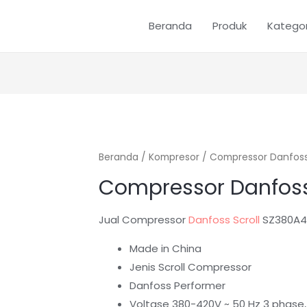
Beranda
Produk
Kategor
Beranda
/
Kompresor
/ Compressor Danfos
Compressor Danfos
Jual Compressor
Danfoss Scroll
SZ380A4
Made in China
Jenis Scroll Compressor
Danfoss Performer
Voltase 380-420V ~ 50 Hz 3 phase,