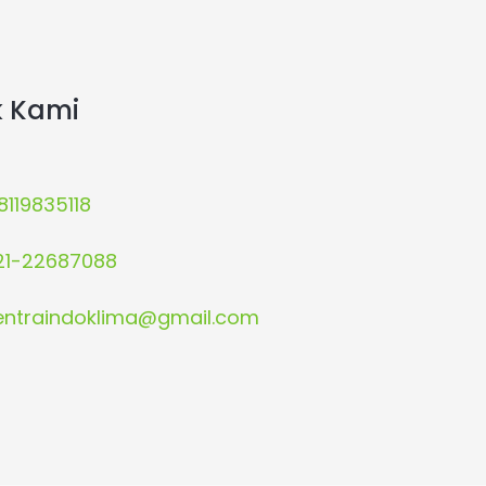
k Kami
8119835118
21-22687088
entraindoklima@gmail.com