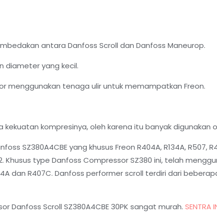
embedakan antara Danfoss Scroll dan Danfoss Maneurop.
 diameter yang kecil.
or menggunakan tenaga ulir untuk memampatkan Freon.
ekuatan kompresinya, oleh karena itu banyak digunakan o
anfoss SZ380A4CBE yang khusus Freon R404A, R134A, R507, 
Khusus type Danfoss Compressor SZ380 ini, telah menggunak
A dan R407C. Danfoss performer scroll terdiri dari beberap
sor Danfoss Scroll SZ380A4CBE 30PK sangat murah.
SENTRA 