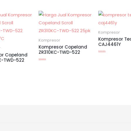
Kompresor
Kompresor T
Kompresor
CAJ4461Y
Kompresor Copeland
r
ZR310KC-TWD-522
or Copeland
Dinilai
E-TWD-522
0
dari
Dinilai
5
0
dari
5