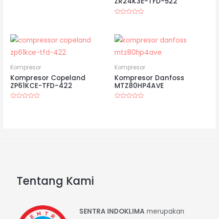
ZR24K3E-TFD-522
5
Dinilai
0
dari
5
Kompresor
Kompresor
Kompresor Copeland
Kompresor Danfoss
ZP61KCE-TFD-422
MTZ80HP4AVE
Dinilai
Dinilai
0
0
dari
dari
5
5
Tentang Kami
SENTRA INDOKLIMA
merupakan