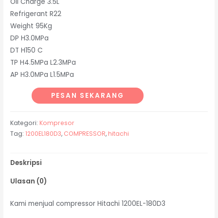
Oil Charge 3.5L
Refrigerant R22
Weight 95Kg
DP H3.0MPa
DT H150 C
TP H4.5MPa L2.3MPa
AP H3.0MPa L1.5MPa
PESAN SEKARANG
Kategori:
Kompresor
Tag:
1200EL180D3
,
COMPRESSOR
,
hitachi
Deskripsi
Ulasan (0)
Kami menjual compressor Hitachi 1200EL-180D3